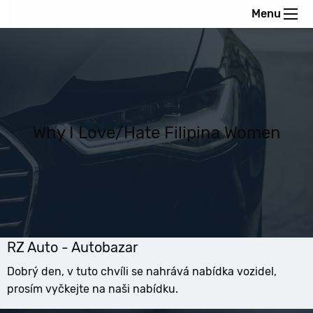
Menu
Why I Love/Hate Filipina Women
RZ Auto - Autobazar
Dobrý den, v tuto chvíli se nahrává nabídka vozidel,
prosím vyčkejte na naši nabídku.