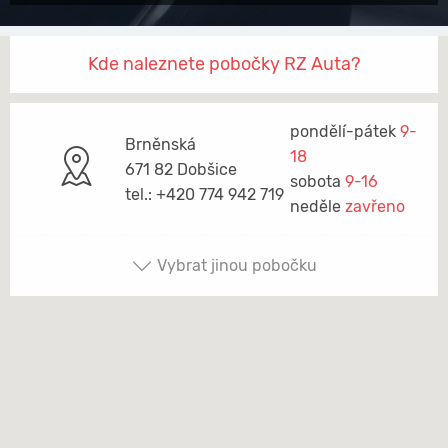
Kde naleznete pobočky RZ Auta?
pondělí-pátek
9-
Brněnská
18
671 82 Dobšice
sobota
9-16
tel.: +420 774 942 719
neděle
zavřeno
Vybrat jinou pobočku