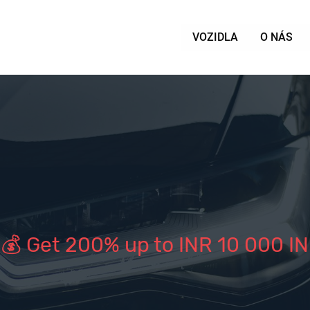
VOZIDLA
O NÁS
 💰 Get 200% up to INR 10 000 IN