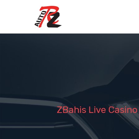
ZBahis Live Casino