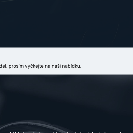
del, prosím vyčkejte na naši nabídku.