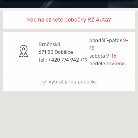
Kde naleznete pobočky RZ Auta?
pondělí-pátek
9-
Brněnská
18
671 82 Dobšice
sobota
9-16
tel.: +420 774 942 719
neděle
zavřeno
Vybrat jinou pobočku