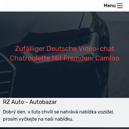
Menu
Zufälliger Deutsche Video-chat
Chatroulette Mit Fremden: Camloo
RZ Auto - Autobazar
Dobrý den, v tuto chvíli se nahrává nabídka vozidel,
prosím vyčkejte na naši nabídku.